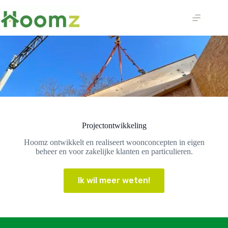
Ga
naar
de
inhoud
Projectontwikkeling
Hoomz ontwikkelt en realiseert woonconcepten in eigen
beheer en voor zakelijke klanten en particulieren.
Ik wil meer weten!