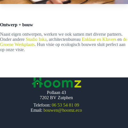
Ontwerp + bouw
Naast eigen ontwerpen, werken we ook samen met diverse partners.
Onder andere
Studio Inka
, architectenbureau
Enklaar en Klavers
en
de
Groene Werkplaats
. Hun visie op ecologisch bouwen sluit perfect aan
op onze visie.
Pollaan 43
7202 BV Zutphen
Telefoon:
06 53 54 81 09
Email:
bouwen@hoomz.eco