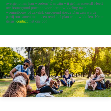
overgenomen kan worden? Dan zijn wij geïnteresseerd! Heeft
uw bouwgrond potentie voor herontwikkeling naar
woningbouw of zakelijk onroerend goed? Dan zijn wij dé
partij om samen met u een rendabel plan te ontwikkelen. Neem
gerust
contact
met ons op!